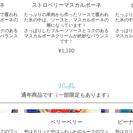
ネ
ストロベリーマスカルポーネ
で覆われ
たっぷりの果肉から作ったソースで覆われ
たっぷ
ポーネの
た氷の中は、ソースと、マスカルポーネの
た氷の
層になっています！
クのある
さっぱりしたフルーツソースとコクのある
さっぱ
バランス
マスカルポーネクリームが絶妙なバランス
マスカ
です！
¥1,100
Waffle
通年商品です（一部限定もあります）
ベリーベリー
ピー
クのワッ
外はカリッと中はふわふわのルークのワッ
外はカ