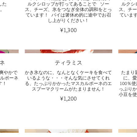
した
ルクシロップが打ってあることで ソー
ルクシ
。
ス、チーズ、氷をつなぎ全体の調和をとっ
ス、チ
ています！ パイは箸休め的に途中でお召
ていま
し上がりください！
¥1,300
ネ
ティラミス
の爽やかで
かき氷なのに、なんとなくケーキを食べて
たまり
ルポーネ
いるような・・・そんな気にさせてくれ
に、
る、たっぷりかかったマスカルポーネのエ
100％
っぷり
小豆を
¥1,200