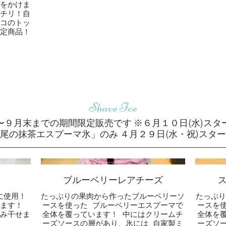
をかけま
チリ！自
コのトッ
限定商品！
Shave Ice
〜９月末までの期間限定販売です ※６月１０日(水)スタ
尾の抹茶エスプーマ氷」のみ ４月２９日(水・祝)スタ
ブルーベリーレアチーズ
に使用！
たっぷりの果肉から作ったブルーベリーソ
たっぷ
ます！
ースを使った ブルーベリーエスプーマで
ースを
み干せま
全体を覆っています！ 中にはクリームチ
全体を
ーズソースの層があり、氷には 自家製ミ
ーズソ