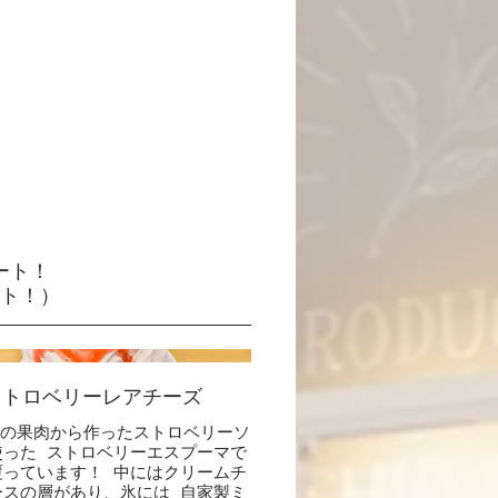
ート！
ート！）
ストロベリーレアチーズ
りの果肉から作ったストロベリーソ
使った ストロベリーエスプーマで
覆っています！ 中にはクリームチ
ースの層があり、氷には 自家製ミ