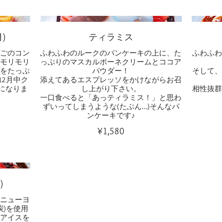
)
ティラミス
ごのコン
ふわふわのルークのパンケーキの上に、た
ふわふ
モリモリ
っぷりのマスカルポーネクリームとココア
をたっぷ
パウダー！
そして
12月中ク
添えてあるエスプレッソをかけながらお召
様になりま
し上がり下さい。
相性抜
一口食べると「あっティラミス！」と思わ
ずいってしまうような(たぶん…)そんなパ
ンケーキです♪
¥1,580
)
ニューヨ
炭)を使用
アイスを