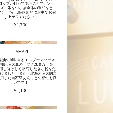
ロップが打ってあることで ソー
ーズ、氷をつなぎ全体の調和をとっ
す！ パイは箸休め的に途中でお召
し上がりください！
¥1,300
TAMARI
醤油の風味香るエスプーマソース
愛知県産大豆の「フクユタカ」を
使用し香ばしく焙煎したきな粉をた
かけました！また、北海道産大納言
使用した自家製あんことの相性も良
¥1,100