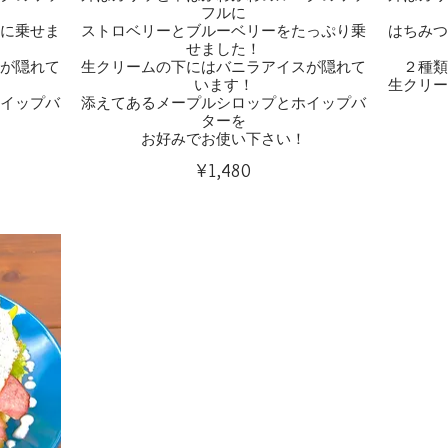
フルに
に乗せま
ストロベリーとブルーベリーをたっぷり乗
はちみ
せました！
が隠れて
生クリームの下にはバニラアイスが隠れて
２種
います！
生クリ
イップバ
添えてあるメープルシロップとホイップバ
ターを
お好みでお使い下さい！
¥1,480