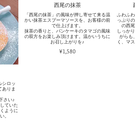
西尾の抹茶
「西尾の抹茶」の風味が押し寄せて来る温
ふわふ
かい抹茶エスプーマソースを、お客様の前
っぷり
で仕上げます。
の西
抹茶の香りと、パンケーキのタマゴの風味
しっか
の双方をお楽しみ頂けます。温かいうちに
がらも
お召し上がりを♪
く、マ
¥1,580
ルシロッ
てありま
下さい♪
していた
くように
い。