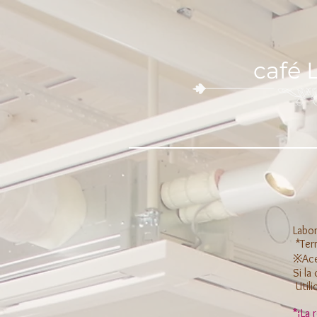
café
Labo
​ *Te
※Ace
Si la
​ Uti
*¡La