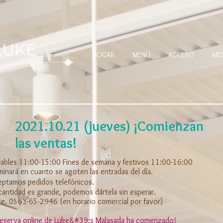
 LUKE
HOGAR
MENÚ
ACCESO
ME
2021.10.21 (jueves) ¡Comienzan
las ventas!
rables 11:00-15:00 Fines de semana y festivos 11:00-16:00
rminará en cuanto se agoten las entradas del día.
ptamos pedidos telefónicos.
 cantidad es grande, podemos dártela sin esperar.
lice. 0563-65-2946 (en horario comercial por favor)
 reserva online de Luke&#39;s Malasada ha comenzado!