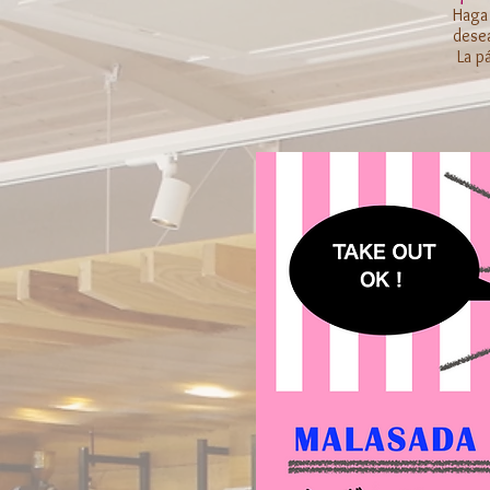
Haga 
dese
​ La 