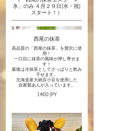
氷」のみ ４月２９日(水・祝)
スタート！）
西尾の抹茶
高品質の「西尾の抹茶」を贅沢に使
用！
一口目に抹茶の風味が押し寄せま
す！
最後は冷抹茶としてさっぱりと飲み
干せます。
北海道産大納言小豆を使用した
自家製あんが入っています。
1400 JPY