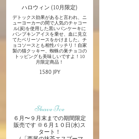
ハロウィン (10月限定)
デトックス効果があると言われ、ニ
ューヨーカーの間で人気のチャコー
ル(炭)を使用した黒いパンケーキに
パンプキンアイスを乗せ、血に見立
てたベリーソースをかけました。チ
ョコソースとも相性バッチリ！自家
製の猫クッキー、蜘蛛の巣チョコの
トッピングも美味しいですよ！10
月限定商品！
1580 JPY
Shave Ice
６月〜９月末までの期間限定
販売です ※６月１０日(水)ス
タート！
（「西尾の抹茶エスプーマ