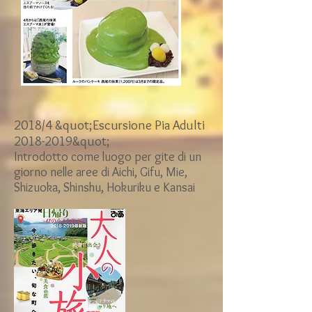
2018/4 &quot;Escursione Pia Adulti
2018-2019
&quot;
​Introdotto come luogo per gite di un
giorno nelle aree di Aichi, Gifu, Mie,
Shizuoka, Shinshu, Hokuriku e Kansai