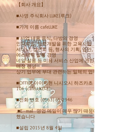
【회사 개요】
■사명 주식회사 LUKE(루크)
■가게 이름 cafeLUKE
■ 사업 내용 음식, 다방의 경영
인재육성, 능력개발을 위한 교육사업
세미나, 강연회 등, 행사의 기획, 입안, 실시
에스테틱 살롱 경영
네일 살롱 등 미용 서비스 산업에 관한
매장 경영
상기 업무에 부대 관련하는 일체의 업무
■OFFICE 아이치현 니시오시 하즈카초 북측
106 (cafeLUKE내)
■전화 번호
(0563) 65-2946
​ ■E - mail 영업 메일이 매우 많기 때문에 삭제
했습니다
■설립 2015년 8월 4일